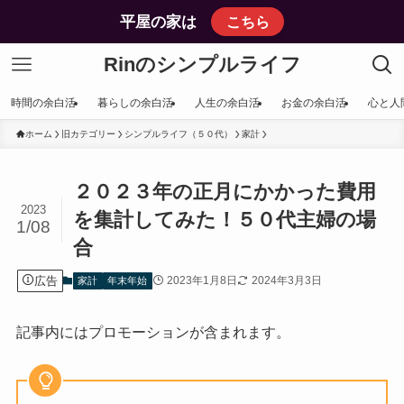
平屋の家は
こちら
Rinのシンプルライフ
時間の余白活
暮らしの余白活
人生の余白活
お金の余白活
心と人
ホーム
旧カテゴリー
シンプルライフ（５０代）
家計
２０２３年の正月にかかった費用
2023
を集計してみた！５０代主婦の場
1/08
合
広告
2023年1月8日
2024年3月3日
家計
年末年始
記事内にはプロモーションが含まれます。