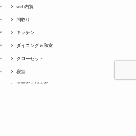
web内覧
間取り
キッチン
ダイニング＆和室
クローゼット
寝室
洗面所＆脱衣所
心と人間
美容と健
旅とグル
時間の余
暮らしの
人生の余
お金の余
防災の余
余白活ア
浴室
メニュー
関係の余
康の余白
メの余白
白活
余白活
白活
白活
白活
イテム
白活
活
活
玄関
トイレ