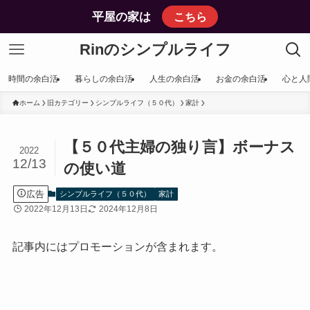
平屋の家は
こちら
Rinのシンプルライフ
時間の余白活
暮らしの余白活
人生の余白活
お金の余白活
心と人
ホーム
旧カテゴリー
シンプルライフ（５０代）
家計
【５０代主婦の独り言】ボーナス
2022
12/13
の使い道
広告
シンプルライフ（５０代）
家計
2022年12月13日
2024年12月8日
記事内にはプロモーションが含まれます。