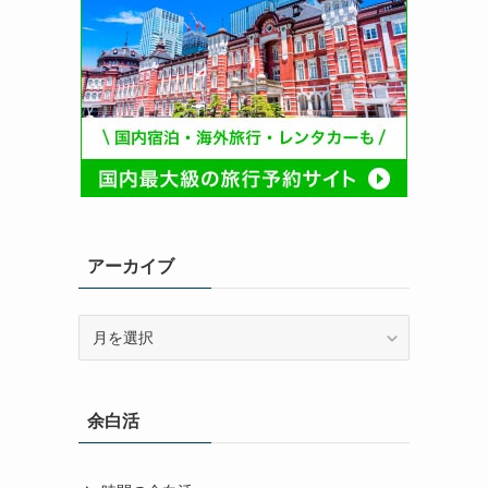
アーカイブ
ア
ー
カ
イ
余白活
ブ