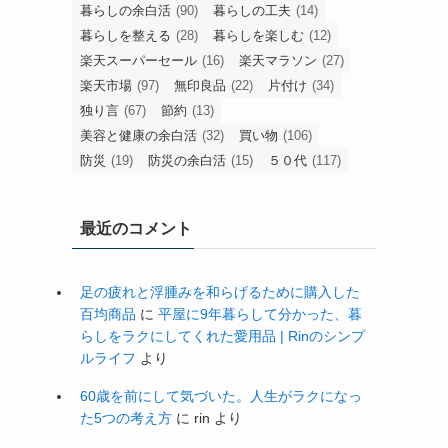
暮らしの余白活
(90)
暮らしの工夫
(14)
暮らしを整える
(28)
暮らしを楽しむ
(12)
楽天スーパーセール
(16)
楽天マラソン
(27)
楽天市場
(97)
無印良品
(22)
片付け
(34)
独り言
(67)
節約
(13)
美容と健康の余白活
(32)
買い物
(106)
防災
(19)
防災の余白活
(15)
５０代
(117)
最近のコメント
足の疲れと浮腫みを和らげるために購入した
百均商品
に
平屋に9年暮らして分かった、暮
らしをラクにしてくれた愛用品 | Rinのシンプ
ルライフ
より
60歳を前にして気づいた。人生がラクになっ
た5つの考え方
に
rin
より