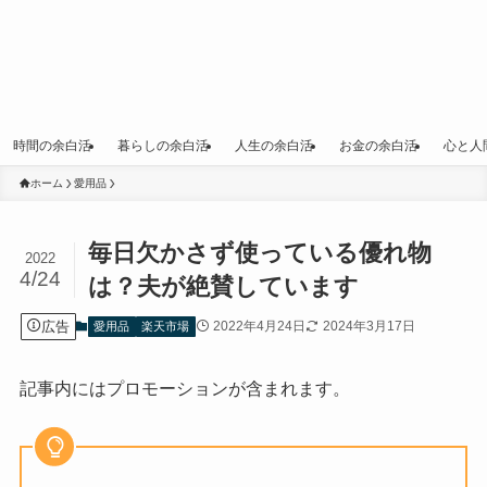
時間の余白活
暮らしの余白活
人生の余白活
お金の余白活
心と人
ホーム
愛用品
毎日欠かさず使っている優れ物
2022
4/24
は？夫が絶賛しています
広告
2022年4月24日
2024年3月17日
愛用品
楽天市場
記事内にはプロモーションが含まれます。