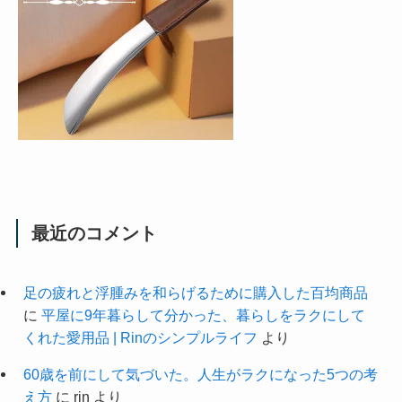
最近のコメント
足の疲れと浮腫みを和らげるために購入した百均商品
に
平屋に9年暮らして分かった、暮らしをラクにして
くれた愛用品 | Rinのシンプルライフ
より
60歳を前にして気づいた。人生がラクになった5つの考
え方
に
rin
より