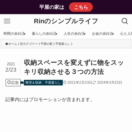
平屋の家は
こちら
Rinのシンプルライフ
時間の余白活
暮らしの余白活
人生の余白活
お金の余白活
心と人
ホーム
旧カテゴリー
平屋の家
平屋暮らし
収納スペースを変えずに物をスッ
2021
2/23
キリ収納させる３つの方法
広告
2021年2月23日
2024年3月23日
整理＆収納
平屋暮らし
記事内にはプロモーションが含まれます。