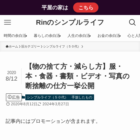
平屋の家は
こちら
Rinのシンプルライフ
時間の余白活
暮らしの余白活
人生の余白活
お金の余白活
心と人
ホーム
旧カテゴリー
シンプルライフ（５０代）
【物の捨て方・減らし方】服・
2020
本・食器・書類・ビデオ・写真の
8/12
断捨離の仕方一挙公開
広告
シンプルライフ（５０代）
手放したもの
2020年8月12日
2024年3月27日
記事内にはプロモーションが含まれます。