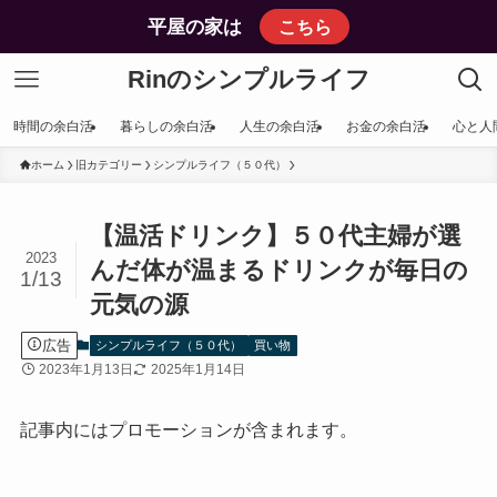
平屋の家は
こちら
Rinのシンプルライフ
時間の余白活
暮らしの余白活
人生の余白活
お金の余白活
心と人
ホーム
旧カテゴリー
シンプルライフ（５０代）
【温活ドリンク】５０代主婦が選
2023
んだ体が温まるドリンクが毎日の
1/13
元気の源
広告
シンプルライフ（５０代）
買い物
2023年1月13日
2025年1月14日
記事内にはプロモーションが含まれます。