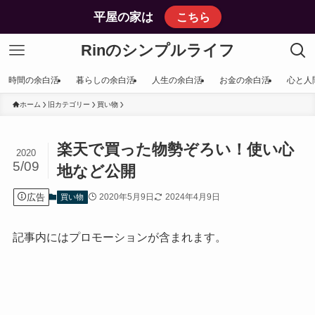
平屋の家は
こちら
Rinのシンプルライフ
時間の余白活
暮らしの余白活
人生の余白活
お金の余白活
心と人
ホーム
旧カテゴリー
買い物
楽天で買った物勢ぞろい！使い心
2020
5/09
地など公開
広告
2020年5月9日
2024年4月9日
買い物
記事内にはプロモーションが含まれます。