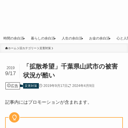
時間の余白活
暮らしの余白活
人生の余白活
お金の余白活
心と人
ホーム
旧カテゴリー
災害対策
「拡散希望」千葉県山武市の被害
2019
9/17
状況が酷い
広告
2019年9月17日
2024年4月9日
災害対策
記事内にはプロモーションが含まれます。