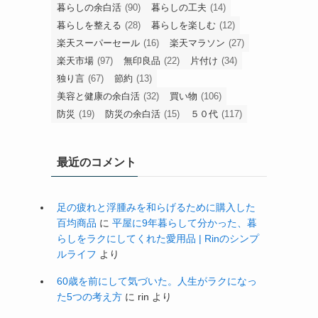
暮らしの余白活
(90)
暮らしの工夫
(14)
暮らしを整える
(28)
暮らしを楽しむ
(12)
楽天スーパーセール
(16)
楽天マラソン
(27)
楽天市場
(97)
無印良品
(22)
片付け
(34)
独り言
(67)
節約
(13)
美容と健康の余白活
(32)
買い物
(106)
防災
(19)
防災の余白活
(15)
５０代
(117)
最近のコメント
足の疲れと浮腫みを和らげるために購入した
百均商品
に
平屋に9年暮らして分かった、暮
らしをラクにしてくれた愛用品 | Rinのシンプ
ルライフ
より
60歳を前にして気づいた。人生がラクになっ
た5つの考え方
に
rin
より