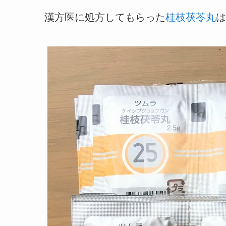
漢方医に処方してもらった
桂枝茯苓丸
は