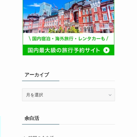
アーカイブ
ア
ー
カ
イ
余白活
ブ