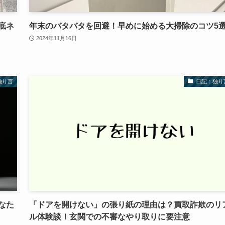
底ネ
年末のバタバタを回避！早めに始める大掃除のコツ5
2024年11月16日
独り言
日記：独り
なた
「ドアを開けない」の張り紙の理由は？買取詐欺のリ
ル体験談！玄関での不審なやり取りに要注意