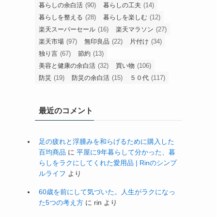
暮らしの余白活
(90)
暮らしの工夫
(14)
暮らしを整える
(28)
暮らしを楽しむ
(12)
楽天スーパーセール
(16)
楽天マラソン
(27)
楽天市場
(97)
無印良品
(22)
片付け
(34)
独り言
(67)
節約
(13)
美容と健康の余白活
(32)
買い物
(106)
防災
(19)
防災の余白活
(15)
５０代
(117)
最近のコメント
足の疲れと浮腫みを和らげるために購入した
百均商品
に
平屋に9年暮らして分かった、暮
らしをラクにしてくれた愛用品 | Rinのシンプ
ルライフ
より
60歳を前にして気づいた。人生がラクになっ
た5つの考え方
に
rin
より