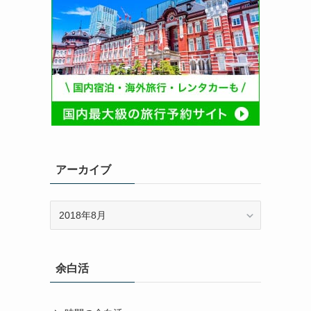
アーカイブ
ア
ー
カ
イ
余白活
ブ