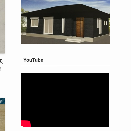
YouTube
天
除
類