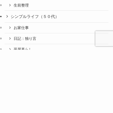
生前整理
シンプルライフ（５０代）
お家仕事
日記：独り言
平屋暮らし
心と人間
美容と健
旅とグル
ファッション（５０代）
時間の余
暮らしの
人生の余
お金の余
防災の余
余白活ア
メニュー
関係の余
康の余白
メの余白
白活
余白活
白活
白活
白活
イテム
白活
活
活
アクセサリー
思い
お楽しみ
推し活