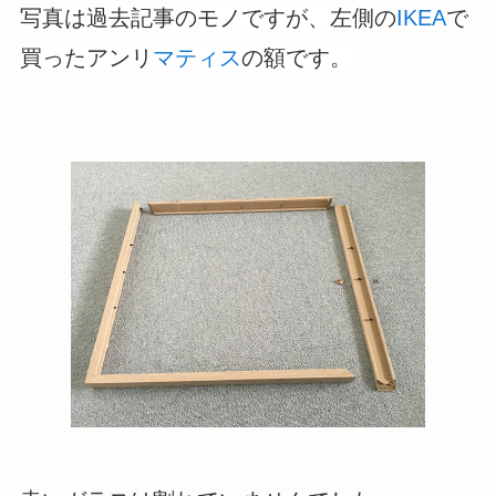
写真は過去記事のモノですが、左側の
IKEA
で
買ったアンリ
マティス
の額です。