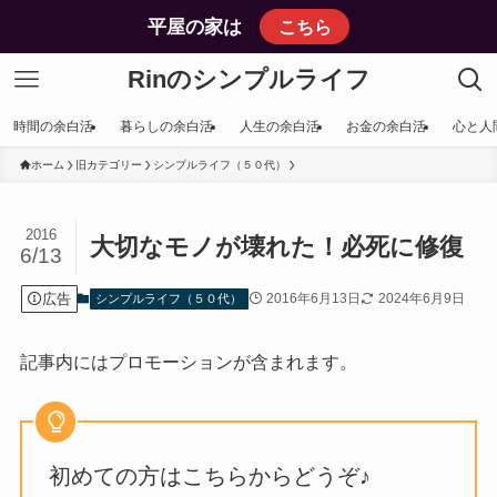
平屋の家は
こちら
Rinのシンプルライフ
時間の余白活
暮らしの余白活
人生の余白活
お金の余白活
心と人
ホーム
旧カテゴリー
シンプルライフ（５０代）
2016
大切なモノが壊れた！必死に修復
6/13
広告
2016年6月13日
2024年6月9日
シンプルライフ（５０代）
記事内にはプロモーションが含まれます。
初めての方はこちらからどうぞ♪