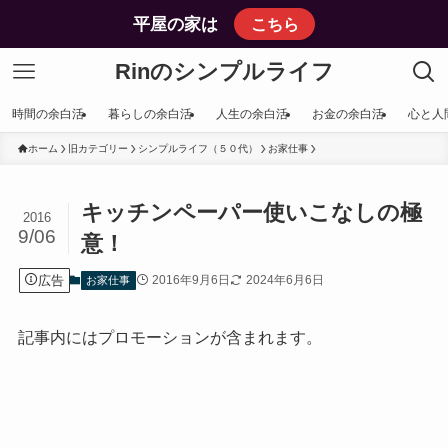
平屋の家は
こちら
Rinのシンプルライフ
時間の余白活
暮らしの余白活
人生の余白活
お金の余白活
心と人
ホーム
旧カテゴリー
シンプルライフ（５０代）
お家仕事
キッチンペーパー使いこなしの極
2016
9/06
意！
広告
2016年9月6日
2024年6月6日
お家仕事
記事内にはプロモーションが含まれます。