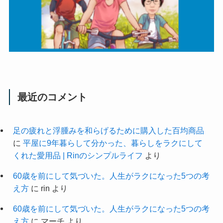
最近のコメント
足の疲れと浮腫みを和らげるために購入した百均商品
に
平屋に9年暮らして分かった、暮らしをラクにして
くれた愛用品 | Rinのシンプルライフ
より
60歳を前にして気づいた。人生がラクになった5つの考
え方
に
rin
より
60歳を前にして気づいた。人生がラクになった5つの考
え方
に
マーチ
より