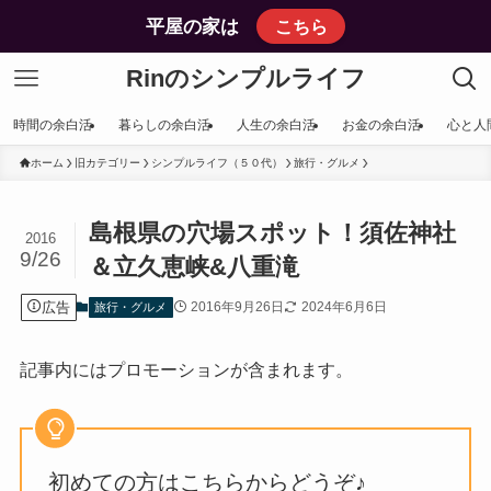
平屋の家は
こちら
Rinのシンプルライフ
時間の余白活
暮らしの余白活
人生の余白活
お金の余白活
心と人
ホーム
旧カテゴリー
シンプルライフ（５０代）
旅行・グルメ
島根県の穴場スポット！須佐神社
2016
9/26
＆立久恵峡&八重滝
広告
2016年9月26日
2024年6月6日
旅行・グルメ
記事内にはプロモーションが含まれます。
初めての方はこちらからどうぞ♪