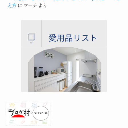
え方
に
マーチ
より