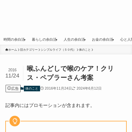
時間の余白活
暮らしの余白活
人生の余白活
お金の余白活
心と人
ホーム
旧カテゴリー
シンプルライフ（５０代）
体のこと
喉ふんどしで喉のケア！クリ
2016
11/24
ス・ペプラーさん考案
広告
2016年11月24日
2024年6月12日
体のこと
記事内にはプロモーションが含まれます。