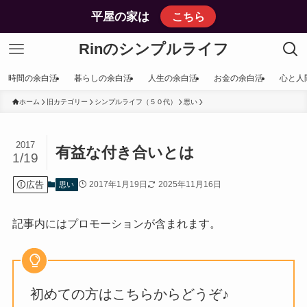
平屋の家は
こちら
Rinのシンプルライフ
時間の余白活
暮らしの余白活
人生の余白活
お金の余白活
心と人
ホーム
旧カテゴリー
シンプルライフ（５０代）
思い
2017
有益な付き合いとは
1/19
広告
2017年1月19日
2025年11月16日
思い
記事内にはプロモーションが含まれます。
初めての方はこちらからどうぞ♪