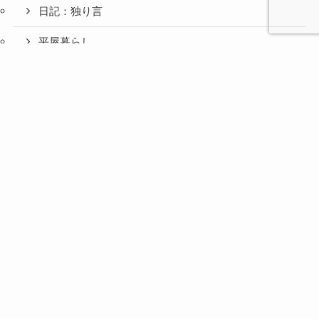
日記：独り言
平屋暮らし
心と人間
美容と健
旅とグル
ファッション（５０代）
時間の余
暮らしの
人生の余
お金の余
防災の余
余白活ア
メニュー
関係の余
康の余白
メの余白
白活
余白活
白活
白活
白活
イテム
白活
活
活
アクセサリー
思い
お楽しみ
推し活
旅行・グルメ
美容（５０代）
主婦の大冒険
体のこと