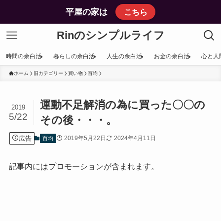
平屋の家は
こちら
Rinのシンプルライフ
時間の余白活
暮らしの余白活
人生の余白活
お金の余白活
心と人
ホーム
旧カテゴリー
買い物
百均
運動不足解消の為に買った〇〇の
2019
5/22
その後・・・。
広告
2019年5月22日
2024年4月11日
百均
記事内にはプロモーションが含まれます。