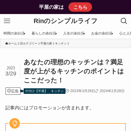
平屋の家は
こちら
Rinのシンプルライフ
時間の余白活
暮らしの余白活
人生の余白活
お金の余白活
心と人
ホーム
旧カテゴリー
平屋の家
キッチン
あなたの理想のキッチンは？満足
2023
度が上がるキッチンのポイントは
3/29
ここだった！
広告
2023年3月29日
2024年2月28日
片付け【平屋】
キッチン
記事内にはプロモーションが含まれます。