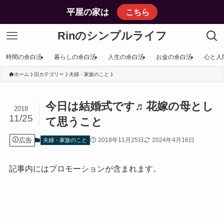
平屋の家は
こちら
Rinのシンプルライフ
時間の余白活
暮らしの余白活
人生の余白活
お金の余白活
心と人
ホーム
旧カテゴリー
夫婦・家族のこと
今日は結婚式です♬花嫁の母とし
2018
11/25
て思うこと
広告
2018年11月25日
2024年4月16日
夫婦・家族のこと
記事内にはプロモーションが含まれます。