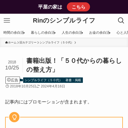
平屋の家は
こちら
Rinのシンプルライフ
時間の余白活
暮らしの余白活
人生の余白活
お金の余白活
心と人
ホーム
旧カテゴリー
シンプルライフ（５０代）
書籍出版！「５０代からの暮らし
2018
10/25
の整え方」
広告
シンプルライフ（５０代）
著書・掲載
2018年10月25日
2024年4月16日
記事内にはプロモーションが含まれます。