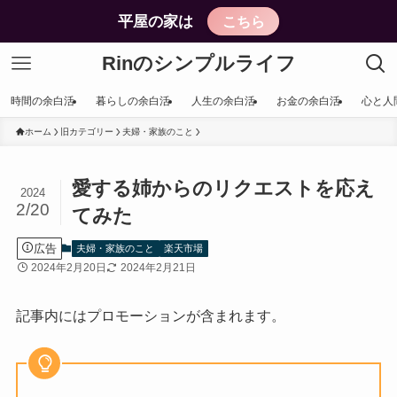
平屋の家は
こちら
Rinのシンプルライフ
時間の余白活
暮らしの余白活
人生の余白活
お金の余白活
心と人
ホーム
旧カテゴリー
夫婦・家族のこと
愛する姉からのリクエストを応え
2024
2/20
てみた
広告
夫婦・家族のこと
楽天市場
2024年2月20日
2024年2月21日
記事内にはプロモーションが含まれます。