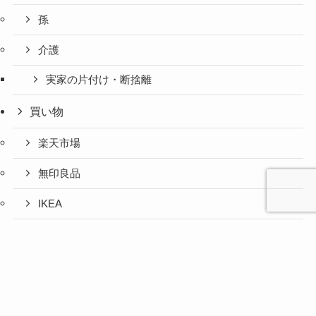
孫
介護
実家の片付け・断捨離
買い物
楽天市場
無印良品
IKEA
お取り寄せグルメ
心と人間
美容と健
旅とグル
時間の余
暮らしの
人生の余
お金の余
防災の余
余白活ア
メニュー
関係の余
康の余白
メの余白
白活
余白活
白活
白活
白活
イテム
白活
活
活
ふるさと納税
コストコ