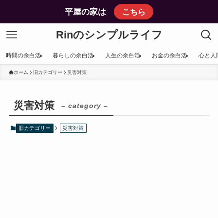
平屋の家は
こちら
Rinのシンプルライフ
時間の余白活
暮らしの余白活
人生の余白活
お金の余白活
心と人
ホーム
旧カテゴリー
災害対策
災害対策
– category –
旧カテゴリー
災害対策