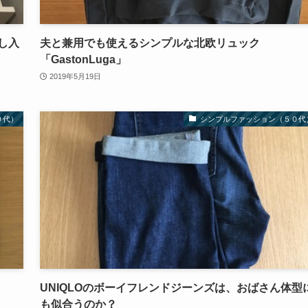
し入
夫と兼用でも使えるシンプルな北欧リュック
「GastonLuga」
2019年5月19日
０代）
シンプルファッション（５０代
UNIQLOのボーイフレンドジーンズは、おばさん体型
も似合うのか？