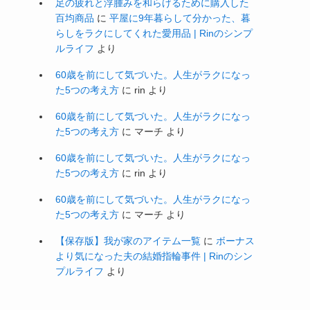
暮らしの余白活
(89)
暮らしの工夫
(14)
暮らしを整える
(27)
暮らしを楽しむ
(12)
楽天スーパーセール
(16)
楽天マラソン
(27)
楽天市場
(97)
無印良品
(22)
片付け
(34)
独り言
(67)
節約
(13)
美容と健康の余白活
(32)
買い物
(106)
防災
(19)
防災の余白活
(15)
５０代
(117)
最近のコメント
足の疲れと浮腫みを和らげるために購入した
百均商品
に
平屋に9年暮らして分かった、暮
らしをラクにしてくれた愛用品 | Rinのシンプ
ルライフ
より
60歳を前にして気づいた。人生がラクになっ
た5つの考え方
に
rin
より