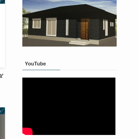
）
YouTube
ダ
）