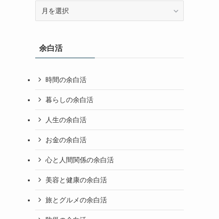
アーカイブ
ア
ー
カ
イ
余白活
ブ