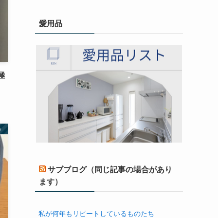
愛用品
極
）
サブブログ（同じ記事の場合があり
ます）
私が何年もリピートしているものたち