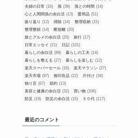
旧
カ
テ
ゴ
タグ
リ
ー
50代
(14)
50代の暮らし
(46)
50代主婦
(56)
ふるさと納税
(15)
シニアライフ
(19)
シンプルライフ
(95)
プレシニア
(12)
プレゼント
(13)
人生の余白活
(21)
介護
(18)
余白のある暮らし
(13)
余白活
(43)
余白活アイテム
(41)
健康習慣
(17)
収納
(17)
夫婦の日常
(16)
孫
(38)
孫との時間
(14)
心と人間関係の余白活
(13)
愛用品
(51)
振り返り
(12)
掃除
(14)
整理収納
(15)
整理整頓
(14)
断捨離
(20)
旅とグルメの余白活
(20)
旅行
(17)
日常エッセイ
(21)
日記
(101)