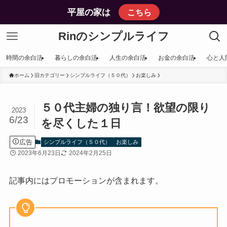
平屋の家は
こちら
Rinのシンプルライフ
時間の余白活
暮らしの余白活
人生の余白活
お金の余白活
心と人
ホーム
旧カテゴリー
シンプルライフ（５０代）
お楽しみ
５０代主婦の独り言！欲望の限り
2023
6/23
を尽くした１日
広告
シンプルライフ（５０代）
お楽しみ
2023年6月23日
2024年2月25日
記事内にはプロモーションが含まれます。