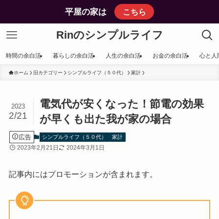
平屋の家は
こちら
Rinのシンプルライフ
時間の余白活
暮らしの余白活
人生の余白活
お金の余白活
心と人
ホーム
旧カテゴリー
シンプルライフ（５０代）
家計
電気代が安くなった！節電の効果
2023
2/21
が早くも出た我が家の場合
広告
シンプルライフ（５０代）
家計
2023年2月21日
2024年3月1日
記事内にはプロモーションが含まれます。