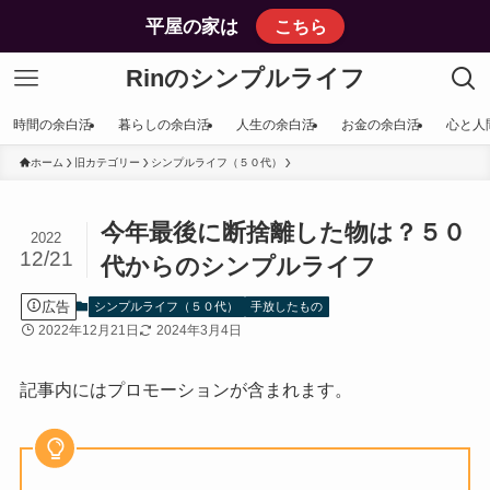
平屋の家は
こちら
Rinのシンプルライフ
時間の余白活
暮らしの余白活
人生の余白活
お金の余白活
心と人
ホーム
旧カテゴリー
シンプルライフ（５０代）
今年最後に断捨離した物は？５０
2022
12/21
代からのシンプルライフ
広告
シンプルライフ（５０代）
手放したもの
2022年12月21日
2024年3月4日
記事内にはプロモーションが含まれます。