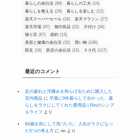
暮らしの余白活
(90)
暮らしの工夫
(14)
暮らしを整える
(28)
暮らしを楽しむ
(12)
楽天スーパーセール
(16)
楽天マラソン
(27)
楽天市場
(97)
無印良品
(22)
片付け
(34)
独り言
(67)
節約
(13)
美容と健康の余白活
(32)
買い物
(106)
防災
(19)
防災の余白活
(15)
５０代
(117)
最近のコメント
足の疲れと浮腫みを和らげるために購入した
百均商品
に
平屋に9年暮らして分かった、暮
らしをラクにしてくれた愛用品 | Rinのシンプ
ルライフ
より
60歳を前にして気づいた。人生がラクになっ
た5つの考え方
に
rin
より