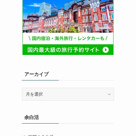
アーカイブ
ア
ー
カ
イ
余白活
ブ