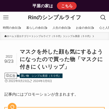
平屋の家は
こちら
Rinのシンプルライフ
時間の余白活
暮らしの余白活
人生の余白活
お金の余白活
心と人
ホーム
旧カテゴリー
シンプルライフ（５０代）
シンプル美容（５０代）
マスクを外した顔も気にするよう
2022
になったので買った物「マスクに
9/23
付きにくいリップ」
広告
買い物
シンプル美容（５０代）
2022年9月23日
2024年3月6日
記事内にはプロモーションが含まれます。