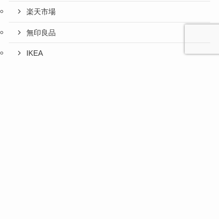
楽天市場
無印良品
IKEA
お取り寄せグルメ
心と人間
美容と健
旅とグル
時間の余
暮らしの
人生の余
お金の余
防災の余
余白活ア
メニュー
関係の余
康の余白
メの余白
白活
余白活
白活
白活
白活
イテム
白活
活
活
ふるさと納税
コストコ
ニトリ
百均
愛用品
災害対策