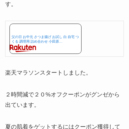
す。
父の日 お中元 さつま揚げ お試し 白 自宅 つ
くる 調理用 詰め合わせ 小田原…