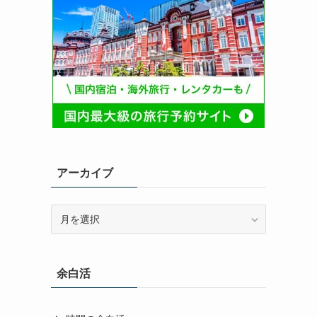
アーカイブ
ア
ー
カ
イ
余白活
ブ