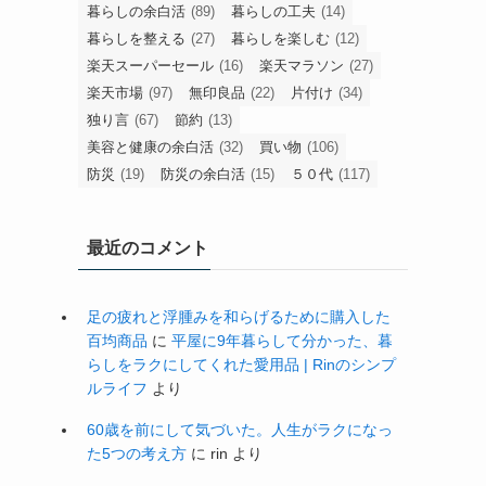
暮らしの余白活
(89)
暮らしの工夫
(14)
暮らしを整える
(27)
暮らしを楽しむ
(12)
楽天スーパーセール
(16)
楽天マラソン
(27)
楽天市場
(97)
無印良品
(22)
片付け
(34)
独り言
(67)
節約
(13)
美容と健康の余白活
(32)
買い物
(106)
防災
(19)
防災の余白活
(15)
５０代
(117)
最近のコメント
足の疲れと浮腫みを和らげるために購入した
百均商品
に
平屋に9年暮らして分かった、暮
らしをラクにしてくれた愛用品 | Rinのシンプ
ルライフ
より
60歳を前にして気づいた。人生がラクになっ
た5つの考え方
に
rin
より