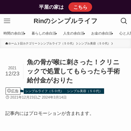
平屋の家は
こちら
Rinのシンプルライフ
時間の余白活
暮らしの余白活
人生の余白活
お金の余白活
心と人
ホーム
旧カテゴリー
シンプルライフ（５０代）
シンプル美容（５０代）
魚の骨が喉に刺さった！クリニ
2021
ックで処置してもらったら手術
12/23
給付金がおりた
広告
シンプルライフ（５０代）
シンプル美容（５０代）
2021年12月23日
2024年3月14日
記事内にはプロモーションが含まれます。