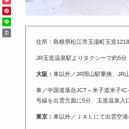
住所：島根県松江市玉湯町玉造1218
JR玉造温泉駅よりタクシーで約5分
大阪：
車以外／JR岡山駅乗換、JR
車／中国道落合JCT～米子道米子I
号線を出雲方面に5分、玉造温泉入
東京：
車以外／ＪＡＬにて出雲空港