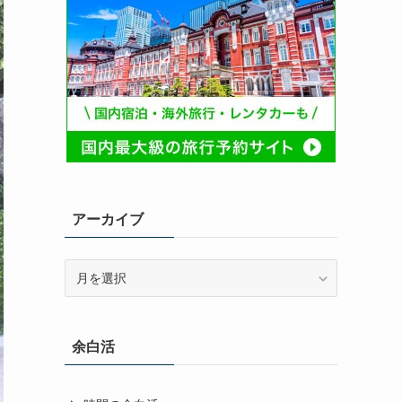
アーカイブ
ア
ー
カ
イ
余白活
ブ