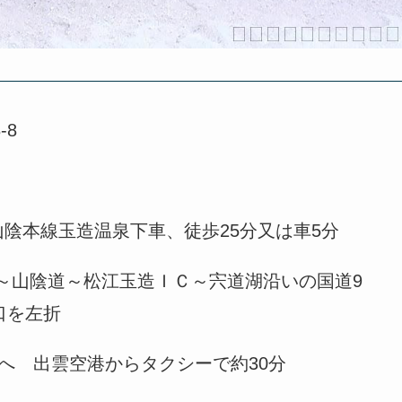
-8
山陰本線玉造温泉下車、徒歩25分又は車5分
C～山陰道～松江玉造ＩＣ～宍道湖沿いの国道9
口を左折
へ 出雲空港からタクシーで約30分