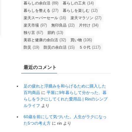
暮らしの余白活
(89)
暮らしの工夫
(14)
暮らしを整える
(27)
暮らしを楽しむ
(12)
楽天スーパーセール
(16)
楽天マラソン
(27)
楽天市場
(97)
無印良品
(22)
片付け
(34)
独り言
(67)
節約
(13)
美容と健康の余白活
(32)
買い物
(106)
防災
(19)
防災の余白活
(15)
５０代
(117)
最近のコメント
足の疲れと浮腫みを和らげるために購入した
百均商品
に
平屋に9年暮らして分かった、暮
らしをラクにしてくれた愛用品 | Rinのシンプ
ルライフ
より
60歳を前にして気づいた。人生がラクになっ
た5つの考え方
に
rin
より