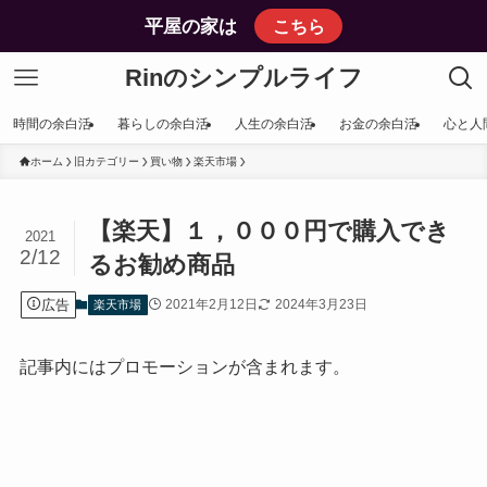
平屋の家は
こちら
Rinのシンプルライフ
時間の余白活
暮らしの余白活
人生の余白活
お金の余白活
心と人
ホーム
旧カテゴリー
買い物
楽天市場
【楽天】１，０００円で購入でき
2021
2/12
るお勧め商品
広告
2021年2月12日
2024年3月23日
楽天市場
記事内にはプロモーションが含まれます。