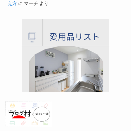
え方
に
マーチ
より