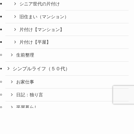
シニア世代の片付け
旧住まい（マンション）
片付け【マンション】
片付け【平屋】
生前整理
シンプルライフ（５０代）
お家仕事
日記：独り言
平屋暮らし
心と人間
美容と健
旅とグル
ファッション（５０代）
時間の余
暮らしの
人生の余
お金の余
防災の余
余白活ア
メニュー
関係の余
康の余白
メの余白
白活
余白活
白活
白活
白活
イテム
白活
活
活
アクセサリー