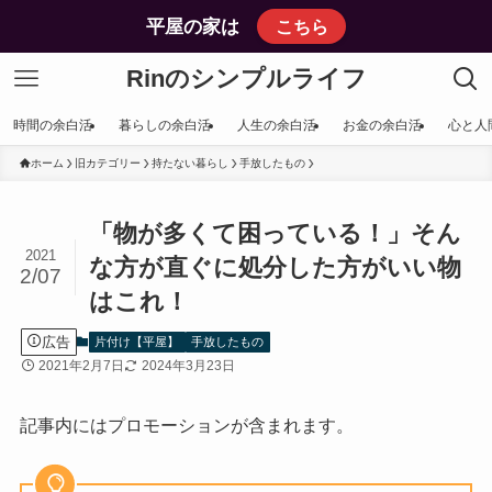
平屋の家は
こちら
Rinのシンプルライフ
時間の余白活
暮らしの余白活
人生の余白活
お金の余白活
心と人
ホーム
旧カテゴリー
持たない暮らし
手放したもの
「物が多くて困っている！」そん
2021
な方が直ぐに処分した方がいい物
2/07
はこれ！
広告
片付け【平屋】
手放したもの
2021年2月7日
2024年3月23日
記事内にはプロモーションが含まれます。