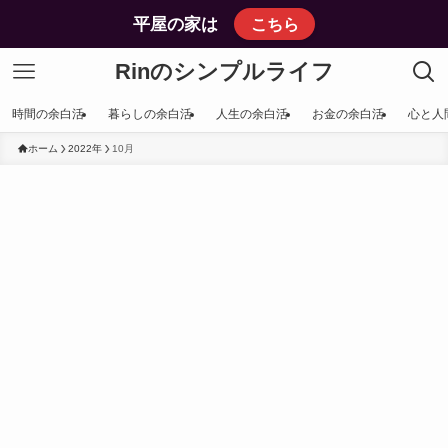
平屋の家は
こちら
Rinのシンプルライフ
時間の余白活
暮らしの余白活
人生の余白活
お金の余白活
心と人
ホーム
2022年
10月