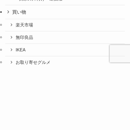
買い物
楽天市場
無印良品
IKEA
お取り寄せグルメ
ふるさと納税
心と人間
美容と健
旅とグル
時間の余
暮らしの
人生の余
お金の余
防災の余
余白活ア
メニュー
関係の余
康の余白
メの余白
白活
余白活
白活
白活
白活
イテム
白活
活
活
コストコ
ニトリ
百均
愛用品