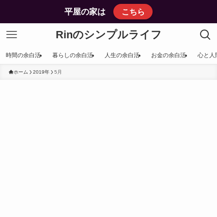
平屋の家は
こちら
Rinのシンプルライフ
時間の余白活
暮らしの余白活
人生の余白活
お金の余白活
心と人
ホーム
2019年
5月