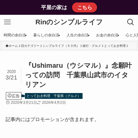
平屋の家は
こちら
Rinのシンプルライフ
時間の余白活
暮らしの余白活
人生の余白活
お金の余白活
心と人
ホーム
旧カテゴリー
シンプルライフ（５０代）
旅行・グルメ
とっておき料理
『Ushimaru（ウシマル）』念願叶
2020
っての訪問 千葉県山武市のイタ
3/21
リアン
広告
とっておき料理
千葉県（グルメ）
2020年3月21日
2026年4月2日
記事内にはプロモーションが含まれます。