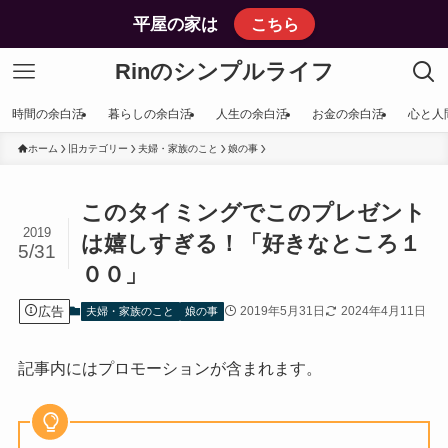
平屋の家は
こちら
Rinのシンプルライフ
時間の余白活
暮らしの余白活
人生の余白活
お金の余白活
心と人
ホーム
旧カテゴリー
夫婦・家族のこと
娘の事
このタイミングでこのプレゼント
2019
は嬉しすぎる！「好きなところ１
5/31
００」
広告
2019年5月31日
2024年4月11日
夫婦・家族のこと
娘の事
記事内にはプロモーションが含まれます。