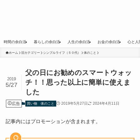
時間の余白活
暮らしの余白活
人生の余白活
お金の余白活
心と人
ホーム
旧カテゴリー
シンプルライフ（５０代）
体のこと
父の日にお勧めのスマートウォッ
2019
チ！！思った以上に簡単に使えま
5/27
した
広告
2019年5月27日
2024年4月11日
買い物
体のこと
記事内にはプロモーションが含まれます。