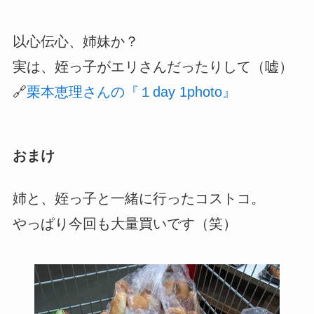
以心伝心、姉妹か？
実は、姪っ子がエリさんだったりして（嘘）
🔗
栗本恵理さんの『１day 1photo』
おまけ
姉と、姪っ子と一緒に行ったコストコ。
やっぱり今回も大量買いです（笑）