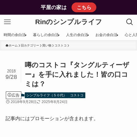
平屋の家は
こちら
Rinのシンプルライフ
時間の余白活
暮らしの余白活
人生の余白活
お金の余白活
心と人
ホーム
旧カテゴリー
買い物
コストコ
噂のコストコ『タングルティーザ
2018
ー』を手に入れました！皆の口コ
9/28
ミは？
広告
シンプルライフ（５０代）
コストコ
2018年9月28日
2025年8月24日
記事内にはプロモーションが含まれます。