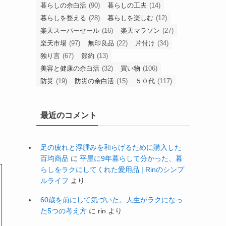
暮らしの余白活
(90)
暮らしの工夫
(14)
暮らしを整える
(28)
暮らしを楽しむ
(12)
楽天スーパーセール
(16)
楽天マラソン
(27)
楽天市場
(97)
無印良品
(22)
片付け
(34)
独り言
(67)
節約
(13)
美容と健康の余白活
(32)
買い物
(106)
防災
(19)
防災の余白活
(15)
５０代
(117)
最近のコメント
足の疲れと浮腫みを和らげるために購入した
百均商品
に
平屋に9年暮らして分かった、暮
らしをラクにしてくれた愛用品 | Rinのシンプ
ルライフ
より
60歳を前にして気づいた。人生がラクになっ
た5つの考え方
に
rin
より