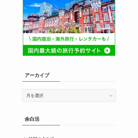
アーカイブ
ア
ー
カ
イ
余白活
ブ