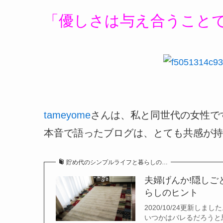
「優しさは与え合うこと
tameyome
さんは、私と同世代の女性で
本音で語ったブログは、とても共感が持
貯め代のシンプルライフと暮らしの…
夫婦げんか!隠しご
らしのヒント
2020/10/24更新
いつかはバレるだろうと