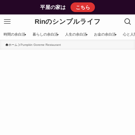
平屋の家は
こちら
Rinのシンプルライフ
時間の余白活
暮らしの余白活
人生の余白活
お金の余白活
心と人
ホーム
Pumpkin Goreme Restaurant