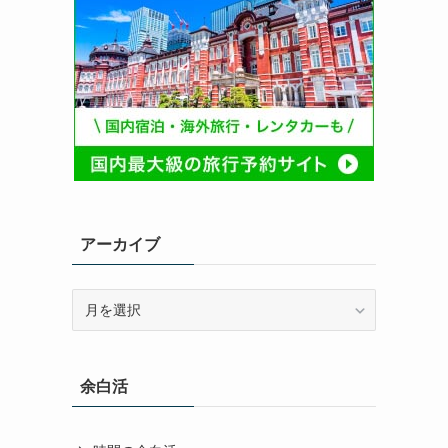
アーカイブ
ア
ー
カ
イ
余白活
ブ