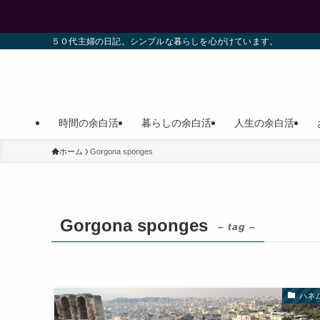
５０代主婦の日記。シンプルな暮らしを心がけています。
時間の余白活
暮らしの余白活
人生の余白活
ホーム
Gorgona sponges
Gorgona sponges
– tag –
ハネ