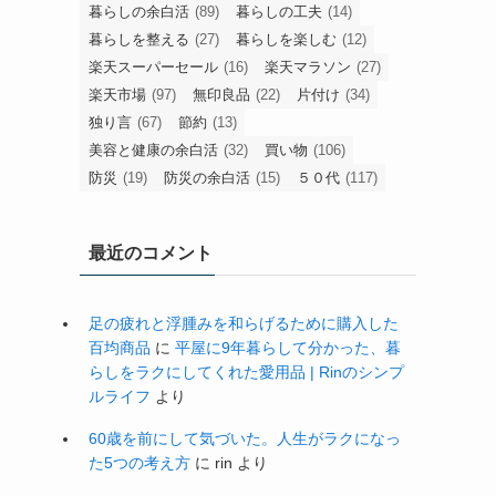
暮らしの余白活
(89)
暮らしの工夫
(14)
暮らしを整える
(27)
暮らしを楽しむ
(12)
楽天スーパーセール
(16)
楽天マラソン
(27)
楽天市場
(97)
無印良品
(22)
片付け
(34)
独り言
(67)
節約
(13)
美容と健康の余白活
(32)
買い物
(106)
防災
(19)
防災の余白活
(15)
５０代
(117)
最近のコメント
足の疲れと浮腫みを和らげるために購入した
百均商品
に
平屋に9年暮らして分かった、暮
らしをラクにしてくれた愛用品 | Rinのシンプ
ルライフ
より
60歳を前にして気づいた。人生がラクになっ
た5つの考え方
に
rin
より