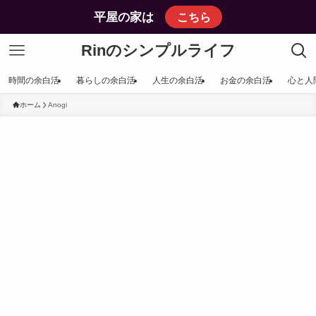
平屋の家は
こちら
Rinのシンプルライフ
時間の余白活
暮らしの余白活
人生の余白活
お金の余白活
心と人
ホーム
Anogi