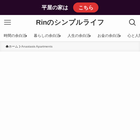
平屋の家は
こちら
Rinのシンプルライフ
時間の余白活
暮らしの余白活
人生の余白活
お金の余白活
心と人
ホーム
Anastasis Apartments