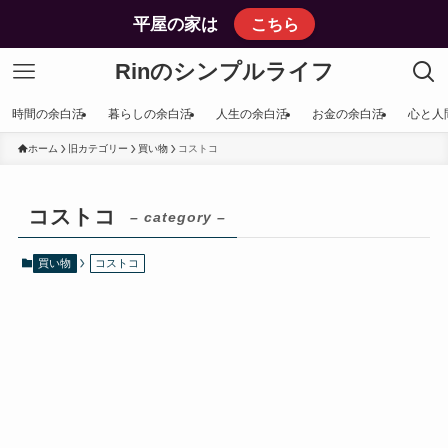
平屋の家は
こちら
Rinのシンプルライフ
時間の余白活
暮らしの余白活
人生の余白活
お金の余白活
心と人
ホーム
旧カテゴリー
買い物
コストコ
コストコ
– category –
買い物
コストコ