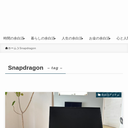
時間の余白活
暮らしの余白活
人生の余白活
お金の余白活
心と人
ホーム
Snapdragon
Snapdragon
– tag –
余白活アイテム