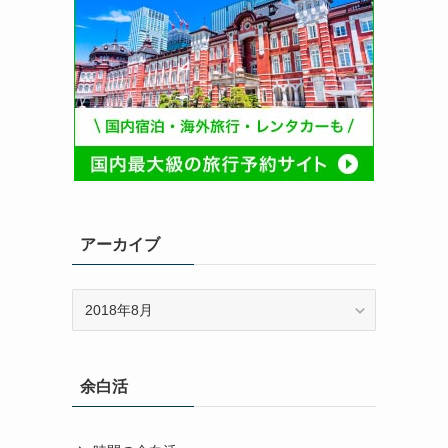
アーカイブ
ア
ー
カ
イ
余白活
ブ