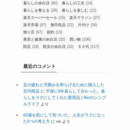
暮らしの余白活
(90)
暮らしの工夫
(14)
暮らしを整える
(28)
暮らしを楽しむ
(12)
楽天スーパーセール
(16)
楽天マラソン
(27)
楽天市場
(97)
無印良品
(22)
片付け
(34)
独り言
(67)
節約
(13)
美容と健康の余白活
(32)
買い物
(106)
防災
(19)
防災の余白活
(15)
５０代
(117)
最近のコメント
足の疲れと浮腫みを和らげるために購入した
百均商品
に
平屋に9年暮らして分かった、暮
らしをラクにしてくれた愛用品 | Rinのシンプ
ルライフ
より
60歳を前にして気づいた。人生がラクになっ
た5つの考え方
に
rin
より