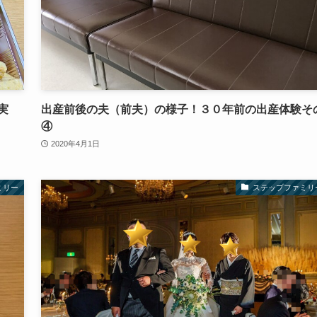
実
出産前後の夫（前夫）の様子！３０年前の出産体験そ
④
2020年4月1日
ミリー
ステップファミリ