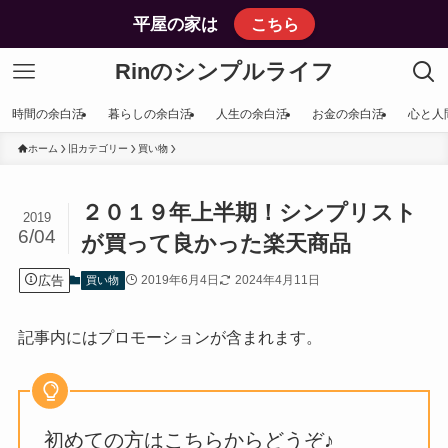
平屋の家は
こちら
Rinのシンプルライフ
時間の余白活
暮らしの余白活
人生の余白活
お金の余白活
心と人
ホーム
旧カテゴリー
買い物
２０１９年上半期！シンプリスト
2019
6/04
が買って良かった楽天商品
広告
2019年6月4日
2024年4月11日
買い物
記事内にはプロモーションが含まれます。
初めての方はこちらからどうぞ♪