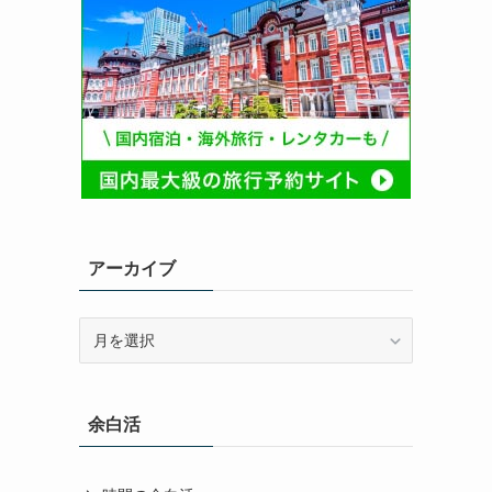
アーカイブ
ア
ー
カ
イ
余白活
ブ