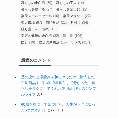
暮らしの余白活
(89)
暮らしの工夫
(14)
暮らしを整える
(27)
暮らしを楽しむ
(12)
楽天スーパーセール
(16)
楽天マラソン
(27)
楽天市場
(97)
無印良品
(22)
片付け
(34)
独り言
(67)
節約
(13)
美容と健康の余白活
(32)
買い物
(106)
防災
(19)
防災の余白活
(15)
５０代
(117)
最近のコメント
足の疲れと浮腫みを和らげるために購入した
百均商品
に
平屋に9年暮らして分かった、暮
らしをラクにしてくれた愛用品 | Rinのシンプ
ルライフ
より
60歳を前にして気づいた。人生がラクになっ
た5つの考え方
に
rin
より